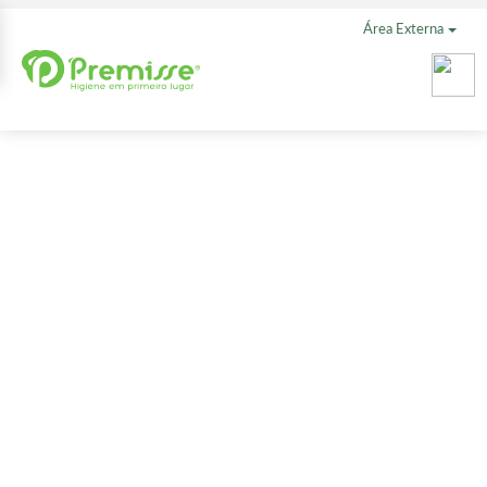
Área Externa
Shampoo
Antifrizz
500 ml
Desfrute da performance dos produtos ANTIFRIZZ da Premisse
Cabelos. O Shampoo possui fórmula enriquecida com Extrato de
Tamarindo, reduzindo o volume e disciplinando os fios para controle