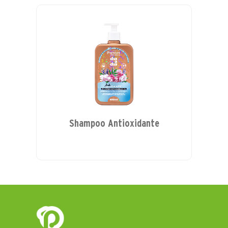
Shampoo Antioxidante
Cond