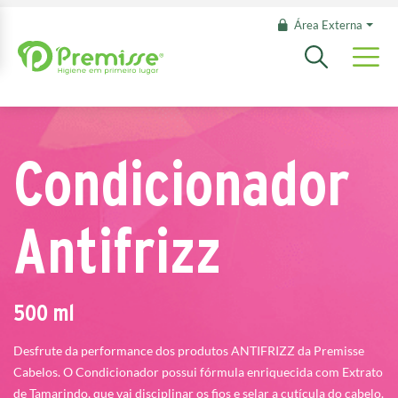
Área Externa
Condicionador
Antifrizz
500 ml
Desfrute da performance dos produtos ANTIFRIZZ da Premisse
Cabelos. O Condicionador possui fórmula enriquecida com Extrato
de Tamarindo, que vai disciplinar os fios e selar a cutícula do cabelo.