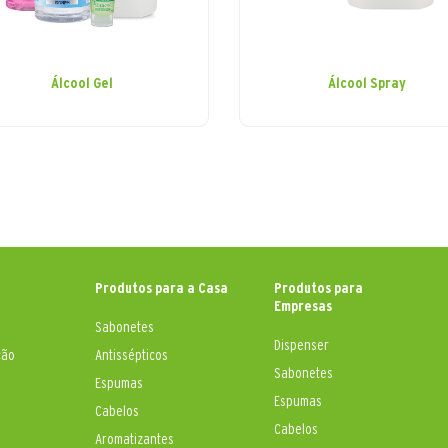
Álcool Gel
Álcool Spray
Produtos para a Casa
Produtos para
Empresas
Sabonetes
Dispenser
ção
Antissépticos
Sabonetes
Espumas
Espumas
Cabelos
Cabelos
Aromatizantes