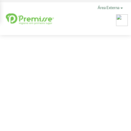
Área Externa
Condicionado
Antirressecam
500 ml
Muuuuuuita hidratação com os produtos ANTIRESSECAMENTO
da Premisse Cabelos. O Condicionador tem o poder de restaurar a
memória capilar fazendo o realinhamento dos fios. Você vai notar