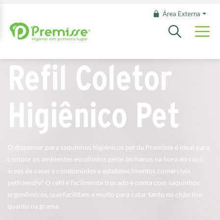
Área Externa
Refil Coletor
Higiênico Pet
O dispenser para saquinhos higiênicos pet da Premisse é ideal para
compor os ambientes escolhidos pelos bichanos na hora do cocô:
áreas de casas e condomínios e estabelecimentos comerciais
petfriendly! O refil é facilmente trocado e conta com saquinhos
ergonômicos, que facilitam e muito para catar tanto no chão liso
quanto na grama.