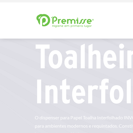
Toalhei
Interfo
O dispenser para Papel Toalha Interfolhado IN
para ambientes modernos e requintados. Constitu