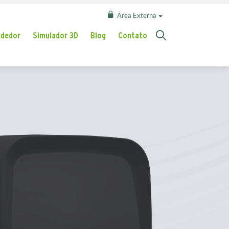
Área Externa
ndedor
Simulador 3D
Blog
Contato