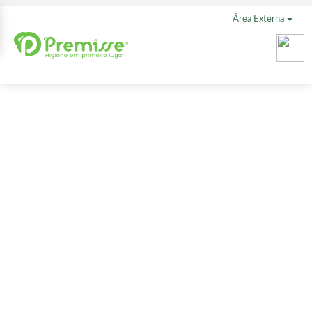
Área Externa
Toalheiro
Compacto
O dispenser compacto Urban Diamante apresenta um design
inspirado nas grandes cidades, deixando o ambiente agradável e
sofisticado. Sistema de fechamento inteligente. Visor central
transparente para a visibilidade, facilitando o abastecimento.