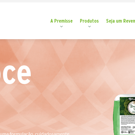
A Premisse
Produtos
Seja um Reve
oce
a uma formulação
cuidadosamente