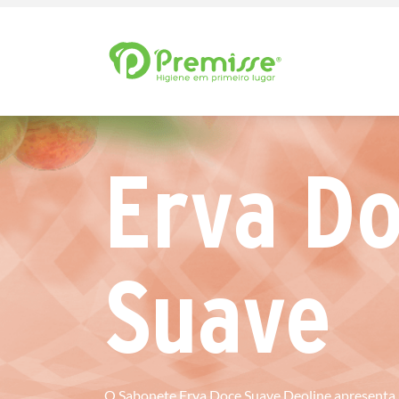
Erva D
Suave
O Sabonete Erva Doce Suave Deoline apresent