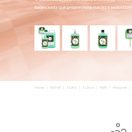
balanceada que proporciona maciez e sedosidad
Home
800 ml
1 Litro
5 Litros
Refil
Requinte