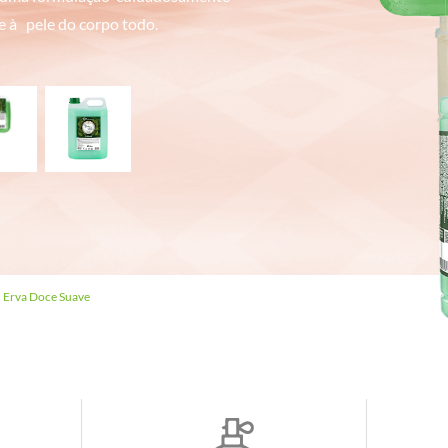
e
à
ㅤㅤㅤㅤㅤ
pele do corpo todo.
Erva Doce Suave