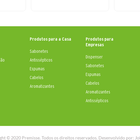
Produtos para a Casa
Produtos para
Empresas
Sabonetes
Dispenser
ção
Antissépticos
Sabonetes
Espumas
Espumas
Cabelos
Cabelos
Aromatizantes
Aromatizantes
Antissépticos
ght © 2020 Premisse. Todos os direitos reservados. Desenvolvido por:
Jo