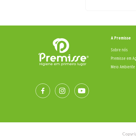
A Premisse
Sobre nós
Premisse em A
Meio Ambiente
Copyri