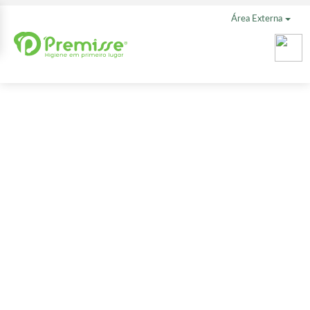
Área Externa
Kit
Reparação
Pós-Química
1 Litro