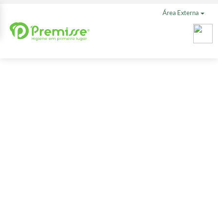
Área Externa
Kit Loiro
Loirinho
Shampoo + Condicionador
O Shampoo e o Condicionador Kids Folia Loiro Loirinho - Premisse
foram desenvolvidos para transformar a hora do banho das
crianças em momentos divertidos e lúdicos com fragrâncias