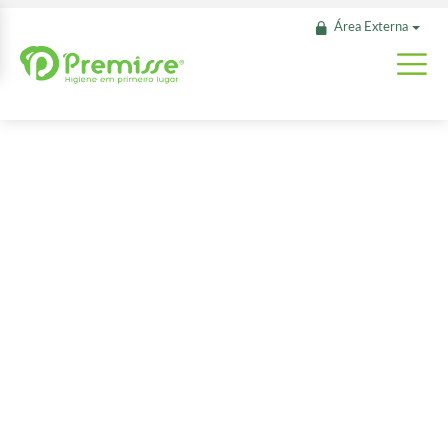
Área Externa
Alcaçuz e
Manga
O Sabonete Premisse Alcaçuz e Manga apresenta uma formulação
cuidadosamente balanceada, destinada a limpeza das mãos, do
rosto e do corpo, proporcionando maciez e sedosidade. Esse
produto não agride a pele, pois possui pH neutro.