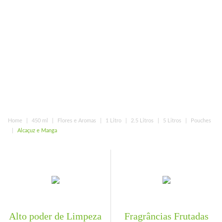
Home
450 ml
Flores e Aromas
1 Litro
2.5 Litros
5 Litros
Pouches
Alcaçuz e Manga
Alto poder de Limpeza
Fragrâncias Frutadas