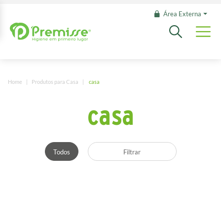
Área Externa
Home
Produtos para Casa
casa
casa
Todos
Filtrar