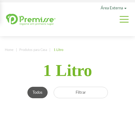
Área Externa
Home
Produtos para Casa
1 Litro
1 Litro
Todos
Filtrar