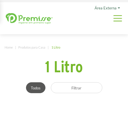
Área Externa
Home
Produtos para Casa
1 Litro
1 Litro
Todos
Filtrar