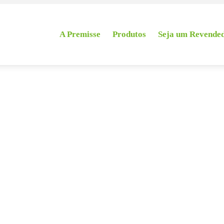
A Premisse
Produtos
Seja um Revende
al
l Premisse tem formulação cuidadosamente